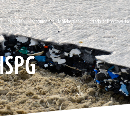
G
eLeveller
Fachrunde der Pferdebetriebe
Fortschritt Pferdewirts
HSPG