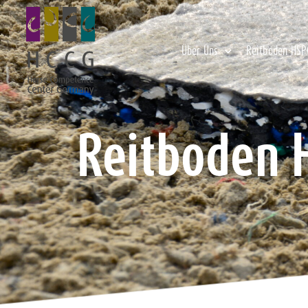
Über Uns
Reitboden HSP
Reitboden 