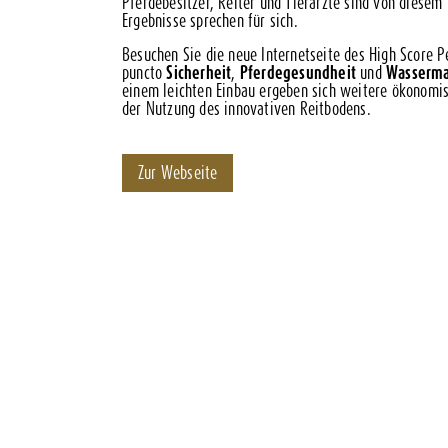
Pferdebesitzer, Reiter und Tierärzte sind von diesem
Ergebnisse sprechen für sich.
Besuchen Sie die neue Internetseite des High Score 
puncto
Sicherheit
,
Pferdegesundheit
und
Wasserm
einem leichten Einbau ergeben sich weitere ökonomis
der Nutzung des innovativen Reitbodens.
Zur Webseite